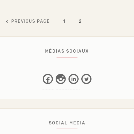
Pagination
PAGE
PAGE
PREVIOUS PAGE
1
2
des
publications
MÉDIAS SOCIAUX
Facebook
Instagram
Linkedin
Twitter
SOCIAL MEDIA