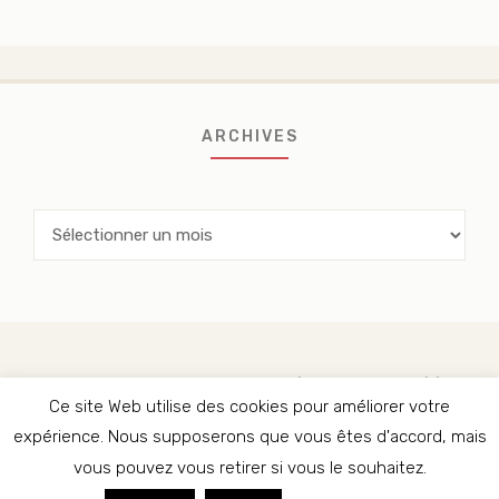
ARCHIVES
Archives
CHRISTINE OUELLET-DUMONT, RÉVISEURE AGRÉÉE ET
TRADUCTRICE PIGISTE
Ce site Web utilise des cookies pour améliorer votre
expérience. Nous supposerons que vous êtes d'accord, mais
vous pouvez vous retirer si vous le souhaitez.
FACEBOOK
INSTAGRAM
LINKEDIN
TWITTER
COPYRIGHT 2017-2022. CHRISTINE OUELLET-DUMONT.