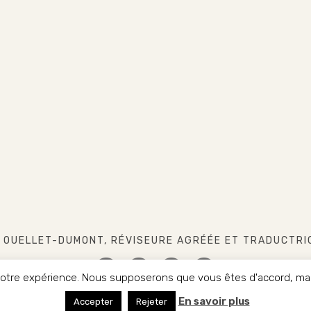
 OUELLET-DUMONT, RÉVISEURE AGRÉÉE ET TRADUCTRI
 votre expérience. Nous supposerons que vous êtes d'accord, mais
FACEBOOK
INSTAGRAM
LINKEDIN
TWITTER
En savoir plus
HT 2017-2022. CHRISTINE OUELLET-DUMONT. TOUS DROITS R
Accepter
Rejeter