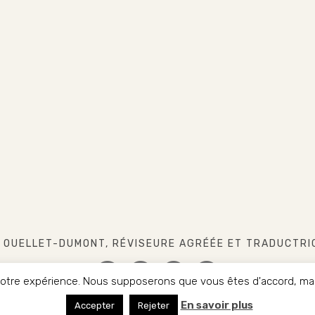
 OUELLET-DUMONT, RÉVISEURE AGRÉÉE ET TRADUCTRI
 votre expérience. Nous supposerons que vous êtes d'accord, mais
FACEBOOK
INSTAGRAM
LINKEDIN
TWITTER
En savoir plus
HT 2017-2022. CHRISTINE OUELLET-DUMONT. TOUS DROITS R
Accepter
Rejeter