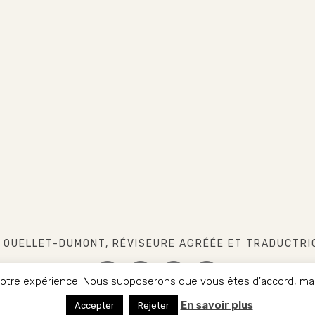
 OUELLET-DUMONT, RÉVISEURE AGRÉÉE ET TRADUCTRI
 votre expérience. Nous supposerons que vous êtes d'accord, mais
FACEBOOK
INSTAGRAM
LINKEDIN
TWITTER
En savoir plus
HT 2017-2022. CHRISTINE OUELLET-DUMONT. TOUS DROITS R
Accepter
Rejeter