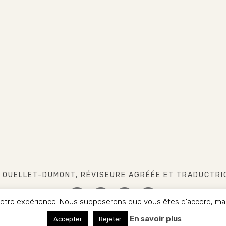
 OUELLET-DUMONT, RÉVISEURE AGRÉÉE ET TRADUCTRI
 votre expérience. Nous supposerons que vous êtes d'accord, mais
FACEBOOK
INSTAGRAM
LINKEDIN
TWITTER
En savoir plus
HT 2017-2022. CHRISTINE OUELLET-DUMONT. TOUS DROITS R
Accepter
Rejeter