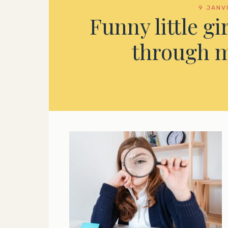
9 JANV
Funny little gi
through m